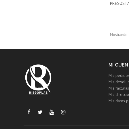
PRESOSTA
Mostrando 1
MI CUEN
Mis pedido
Mis devolu
Mis factura
Mis direcci
Mis datos p