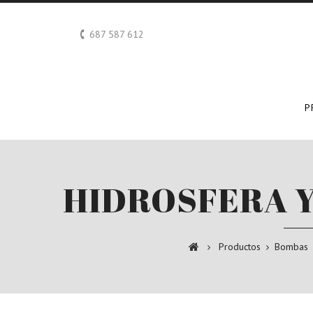
687 587 612
P
HIDROSFERA 
Productos
Bombas