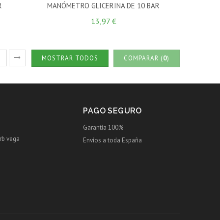
R
MANÓMETRO GLICERINA DE 10 BAR
13,97 €
2
MOSTRAR TODOS
COMPARAR (
0
)
PAGO SEGURO
Garantía 100%
Urb vega
Envíos a toda España