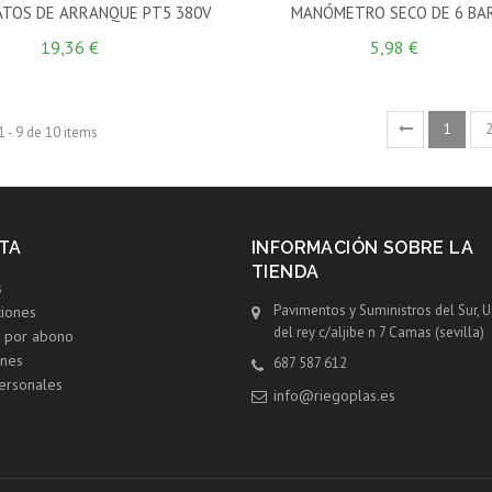
TOS DE ARRANQUE PT5 380V
MANÓMETRO SECO DE 6 BA
19,36 €
5,98 €
1
 - 9 de 10 items
TA
INFORMACIÓN SOBRE LA
TIENDA
s
Pavimentos y Suministros del Sur, 
ciones
del rey c/aljibe n 7 Camas (sevilla)
s por abono
ones
687 587 612
ersonales
info@riegoplas.es